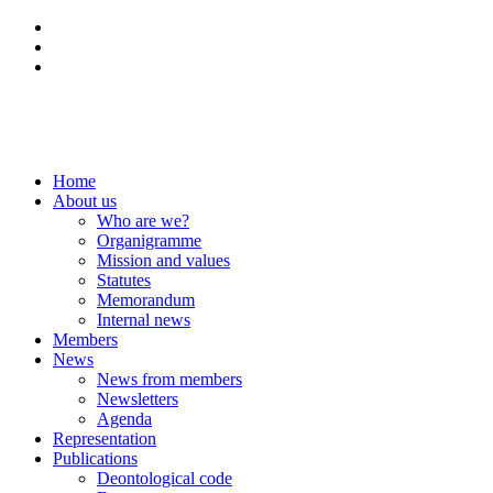
NL
FR
DE
Home
About us
Who are we?
Organigramme
Mission and values
Statutes
Memorandum
Internal news
Members
News
News from members
Newsletters
Agenda
Representation
Publications
Deontological code