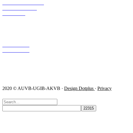
REPRESENTATION
PUBLICATIONS
CONTACT
AUVB – UGIB – AKVB
Luchthavenlaan 27
1800 Vilvoorde
info@ugib.be
0471/86 11 56
0471/86 11 27
Follow us!
2020 © AUVB-UGIB-AKVB ·
Design Dotplus
·
Privacy