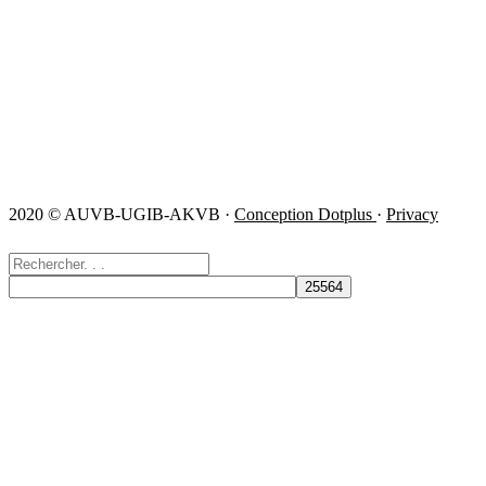
1930 Zaventem
info@
ugib.be
0471/86 11 56
0471/86 11 27
Suivez nous!
2020 © AUVB-UGIB-AKVB ·
Conception Dotplus
·
Privacy