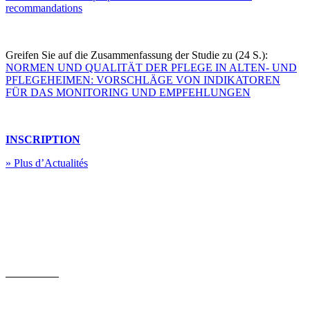
recommandations
Greifen Sie auf die Zusammenfassung der Studie zu (24 S.):
NORMEN UND QUALITÄT DER PFLEGE IN ALTEN- UND
PFLEGEHEIMEN: VORSCHLÄGE VON INDIKATOREN
FÜR DAS MONITORING UND EMPFEHLUNGEN
INSCRIPTION
» Plus d’Actualités
QUI SOMMES-NOUS?
MEMBRES
ACTUALITE
REPRESENTATION
PUBLICATIONS
CONTACT
AUVB – UGIB – AKVB
Leuvensesteenweg 643