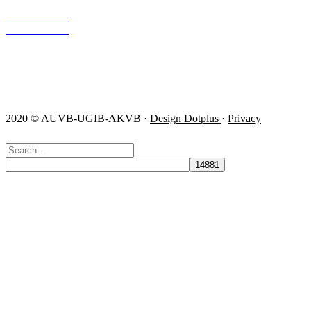
info@ugib.be
0471/86 11 56
0471/86 11 27
Follow us!
2020 © AUVB-UGIB-AKVB ·
Design Dotplus
·
Privacy