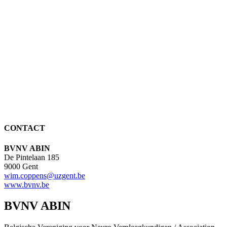
CONTACT
BVNV ABIN
De Pintelaan 185
9000 Gent
wim.coppens@uzgent.be
www.bvnv.be
BVNV ABIN