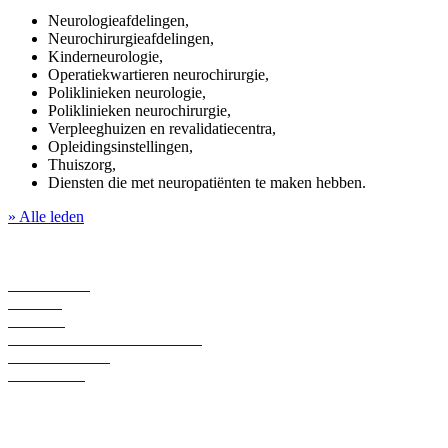
Neurologieafdelingen,
Neurochirurgieafdelingen,
Kinderneurologie,
Operatiekwartieren neurochirurgie,
Poliklinieken neurologie,
Poliklinieken neurochirurgie,
Verpleeghuizen en revalidatiecentra,
Opleidingsinstellingen,
Thuiszorg,
Diensten die met neuropatiënten te maken hebben.
» Alle leden
OVER ONS
LEDEN
ACTUA
VERTEGENWOORDIGING
PUBLICATIES
CONTACT
AUVB – UGIB – AKVB
643 Leuvensesteenweg
1930 Zaventem