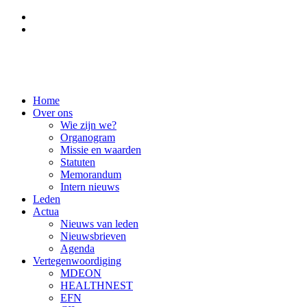
FR
DE
Home
Over ons
Wie zijn we?
Organogram
Missie en waarden
Statuten
Memorandum
Intern nieuws
Leden
Actua
Nieuws van leden
Nieuwsbrieven
Agenda
Vertegenwoordiging
MDEON
HEALTHNEST
EFN