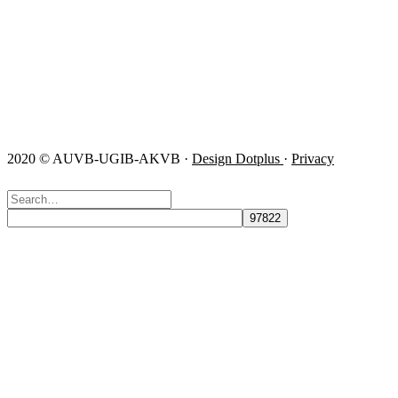
info@auvb.be
0471/86 11 56
0471/86 11 27
Volg ons!
2020 © AUVB-UGIB-AKVB ·
Design Dotplus
·
Privacy