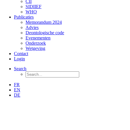
CII
SIDIIEF
WHO
Publicaties
Memorandum 2024
Advies
Deontologische code
Evenementen
Onderzoek
Wetgeving
Contact
Login
Search
FR
EN
DE