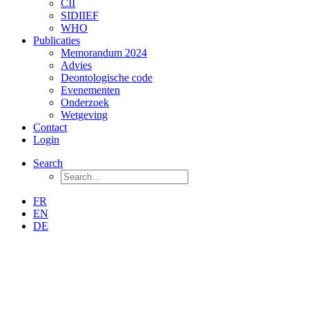
CII
SIDIIEF
WHO
Publicaties
Memorandum 2024
Advies
Deontologische code
Evenementen
Onderzoek
Wetgeving
Contact
Login
Search
FR
EN
DE