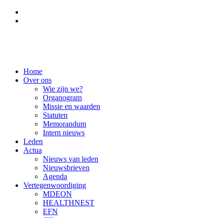
FR
DE
Home
Over ons
Wie zijn we?
Organogram
Missie en waarden
Statuten
Memorandum
Intern nieuws
Leden
Actua
Nieuws van leden
Nieuwsbrieven
Agenda
Vertegenwoordiging
MDEON
HEALTHNEST
EFN