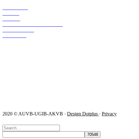
OVER ONS
LEDEN
ACTUA
VERTEGENWOORDIGING
PUBLICATIES
CONTACT
AUVB – UGIB – AKVB
643 Leuvensesteenweg
1930 Zaventem
info@auvb.be
0471/86 11 56
0471/86 11 27
Volg ons!
2020 © AUVB-UGIB-AKVB ·
Design Dotplus
·
Privacy